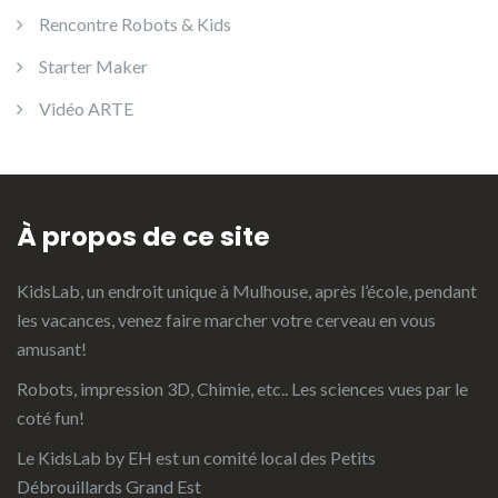
Rencontre Robots & Kids
Starter Maker
Vidéo ARTE
À propos de ce site
KidsLab, un endroit unique à Mulhouse, après l’école, pendant
les vacances, venez faire marcher votre cerveau en vous
amusant!
Robots, impression 3D, Chimie, etc.. Les sciences vues par le
coté fun!
Le KidsLab by EH est un comité local des
Petits
Débrouillards Grand Est