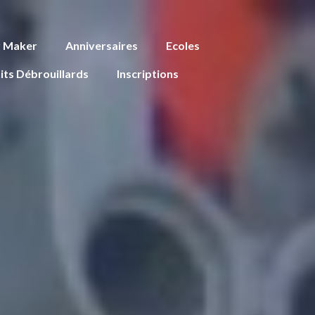
r Maker
Anniversaires
Ecoles
its Débrouillards
Inscriptions
E