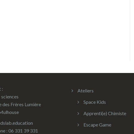
 :
Ateliers
 sciences
Space Kids
ue des Frères Lumière
Mulhouse
Apprenti(e) Chimiste
dslab.education
Escape Game
ne : 06 331 39 331