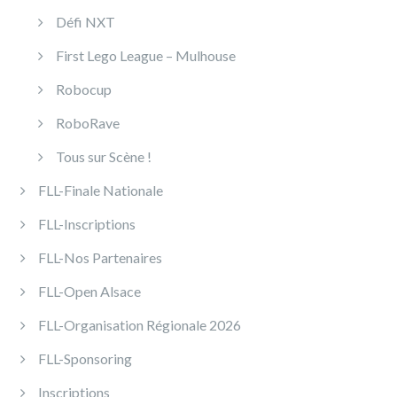
Défi NXT
First Lego League – Mulhouse
Robocup
RoboRave
Tous sur Scène !
FLL-Finale Nationale
FLL-Inscriptions
FLL-Nos Partenaires
FLL-Open Alsace
FLL-Organisation Régionale 2026
FLL-Sponsoring
Inscriptions