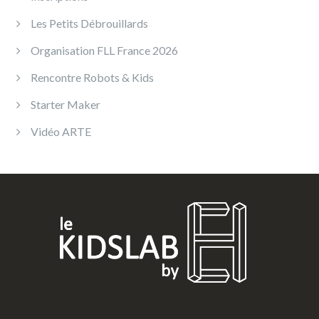
Les Petits Débrouillards
Organisation FLL France 2026
Rencontre Robots & Kids
Starter Maker
Vidéo ARTE